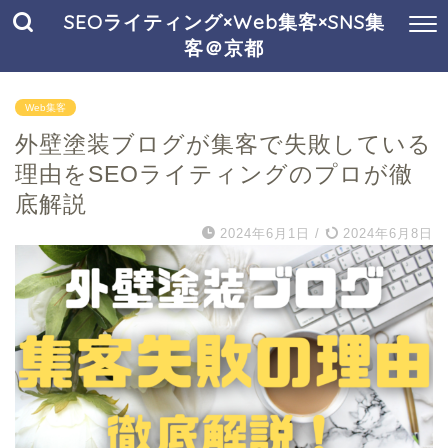
SEOライティング×Web集客×SNS集
客＠京都
Web集客
外壁塗装ブログが集客で失敗している
理由をSEOライティングのプロが徹
底解説
2024年6月1日
/
2024年6月8日